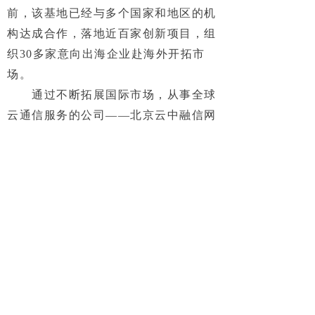
前，该基地已经与多个国家和地区的机
构达成合作，落地近百家创新项目，组
织30多家意向出海企业赴海外开拓市
场。
通过不断拓展国际市场，从事全球
云通信服务的公司——北京云中融信网
络科技有限公司赢得海外客户认可，海
外业务收入占整体收入40%以上。
“数据合规港”今年7月在大兴经开
区启动。依托北京大学软件与微电子学
院等园区的科研资源，推动央地合作的
智能技术实验室、金苑路科创园相继落
地，10多家国家及市级产业“加速器”同
向发力，20余家国家级专精特新“小巨
人”、上市企业构建产业链共同体。