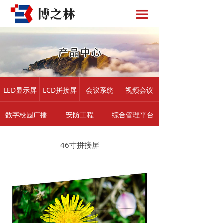
网站首页
끀
博之林科技
产品中心
解决方案
LED显示屏
LCD拼接屏
会议系统
视频会议
成功案例
数字校园广播
安防工程
综合管理平台
新闻资讯
联系我们
46寸拼接屏