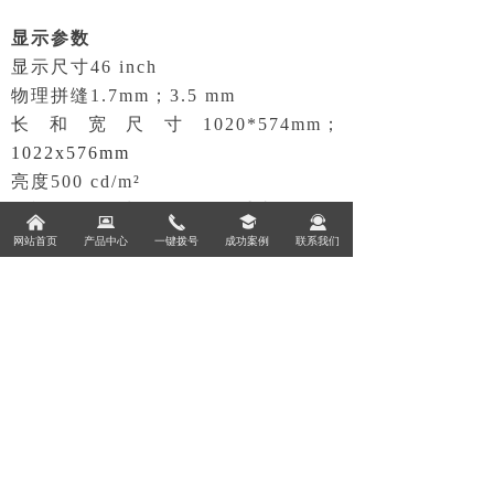
显示参数
显示尺寸46 inch
物理拼缝1.7mm；3.5 mm
长和宽尺寸1020*574mm；
1022x576mm
亮度500 cd/m²
可视角178°(水平) / 178°(垂直)
낀
낀
뀵
뀵
끅
넉
넉
끤
끤
色深度8 bit, 16.7 M
网站首页
首页
产品中心
产品
一键拨号
成功案例
成功案例
联系我们
联系我们
响应时间8 ms (G to G)
色域72% NTSC
接口参数
音视频输入接口HDMI × 1, DVI × 1,
VGA × 1, CVBS × 1, USB × 1
控制接口RS232 IN × 1, RS232 OUT
× 1